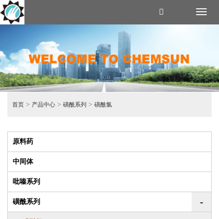
Toggl
naviga
>
>
>
首页
产品中心
磺酰系列
磺酰氯
原料药
中间体
吡嗪系列
-
磺酰系列