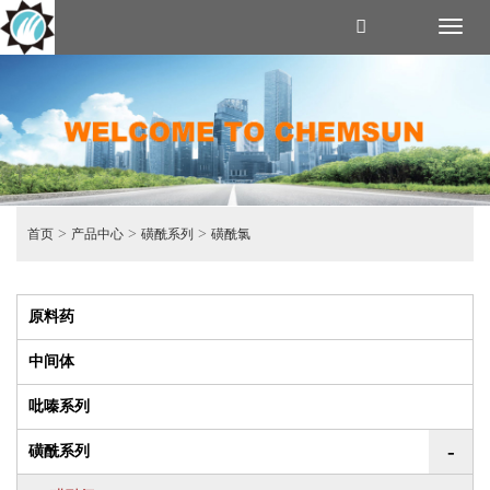
Toggl
naviga
>
>
>
首页
产品中心
磺酰系列
磺酰氯
原料药
中间体
吡嗪系列
-
磺酰系列