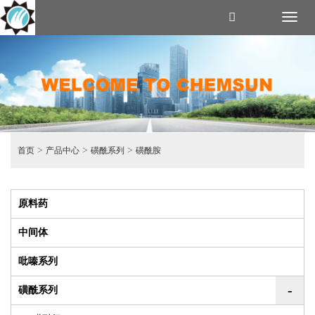
Toggl
naviga
>
>
>
首页
产品中心
磺酰系列
磺酰胺
原料药
中间体
吡嗪系列
-
磺酰系列