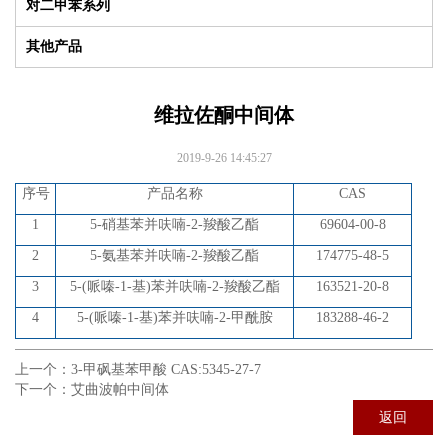
对二甲苯系列
其他产品
维拉佐酮中间体
2019-9-26 14:45:27
序号
产品名称
CAS
1
5-硝基苯并呋喃-2-羧酸乙酯
69604-00-8
2
5-氨基苯并呋喃-2-羧酸乙酯
174775-48-5
3
5-(哌嗪-1-基)苯并呋喃-2-羧酸乙酯
163521-20-8
4
5-(哌嗪-1-基)苯并呋喃-2-甲酰胺
183288-46-2
上一个：
3-甲砜基苯甲酸 CAS:5345-27-7
下一个：
艾曲波帕中间体
返回