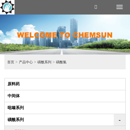
Toggl
naviga
>
>
>
首页
产品中心
磺酰系列
磺酰氯
原料药
中间体
吡嗪系列
-
磺酰系列