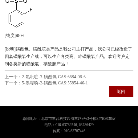
[纯度
]98%
[说明]磺酰氯、磺酰胺类产品是我公司主打产品，我公司已经改造了
四套磺酰氯生产线，可以生产各类高、难磺酰氯产品。欢迎客户定
制各类新的磺酰氯、磺酰胺产品！
上一个：
2-氯吡啶-3-磺酰氯 CAS:6684-06-6
下一个：
5-溴噻吩-2-磺酰氯 CAS:55854-46-1
返回
总部地址：北京市丰台科技园航丰路8号3号楼3层B3038室
电话：010-63786746, 63786429
传真：010-63787446