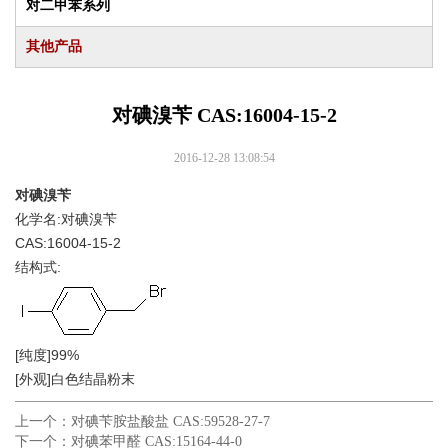
对二甲苯系列
其他产品
对碘溴苄 CAS:16004-15-2
2016-12-28 13:08:54
对碘溴苄
化学名:对碘溴苄
CAS:16004-15-2
结构式:
[纯度]99%
[外观]白色结晶粉末
上一个：
对碘苄胺盐酸盐 CAS:59528-27-7
下一个：
对碘苯甲醛 CAS:15164-44-0