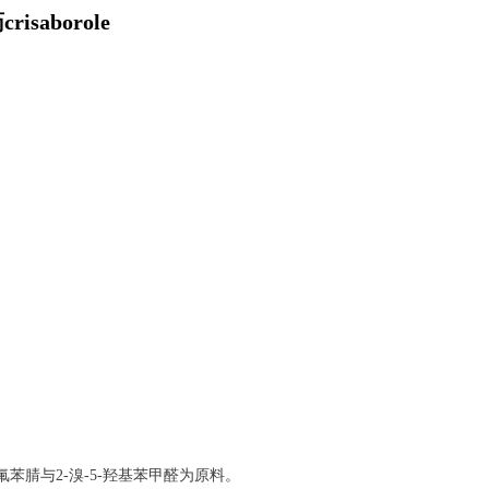
saborole
氟苯腈与2-溴-5-羟基苯甲醛为原料。