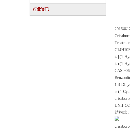
行业资讯
2016年
Crisaboro
Treatment
C14H10B
4-[(1-Hy
4-((1-Hy
CAS 906
Benzonitr
1,3-Dihy
5-(4-Cya
crisaboro
UNII-Q
结构式
cris