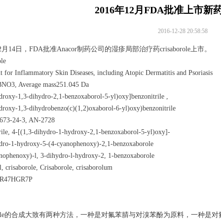
2016年12月FDA批准上市新药cri
2016-12-28 20:58:58
12月14日，FDA批准Anacor制药公司的湿疹局部治疗药crisaborole上市。
le
 for Inflammatory Skin Diseases, including Atopic Dermatitis and Psoriasis
NO3, Average mass251.045 Da
droxy-1,3-dihydro-2,1-benzoxaborol-5-yl)oxy]benzonitrile ,
droxy-1,3-dihydrobenzo(c)(1,2)oxaborol-6-yl)oxy)benzonitrile
673-24-3, AN-2728
ile, 4-[(1,3-dihydro-1-hydroxy-2,1-benzoxaborol-5-yl)oxy]-
dro-1-hydroxy-5-(4-cyanophenoxy)-2,1-benzoxaborole
nophenoxy)-l, 3-dihydro-l-hydroxy-2, 1-benzoxaborole
l, crisaborole, Crisaborole, crisaborolum
2R47HGR7P
：
aborole的合成大致有两种方法，一种是对氟苯腈与对溴苯酚为原料，一种是对