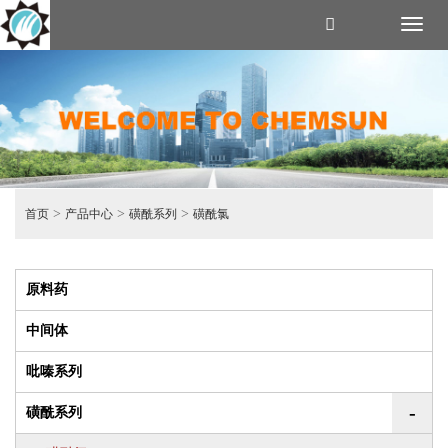
Toggl
naviga
>
>
>
首页
产品中心
磺酰系列
磺酰氯
原料药
中间体
吡嗪系列
-
磺酰系列