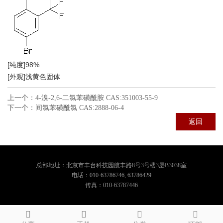
[纯度]98%
[外观]浅黄色固体
上一个：
4-溴-2,6-二氯苯磺酰胺 CAS:351003-55-9
下一个：
间氯苯磺酰氯 CAS:2888-06-4
返回
总部地址：北京市丰台科技园航丰路8号3号楼3层B3038室
电话：010-63786746, 63786429
传真：010-63787446