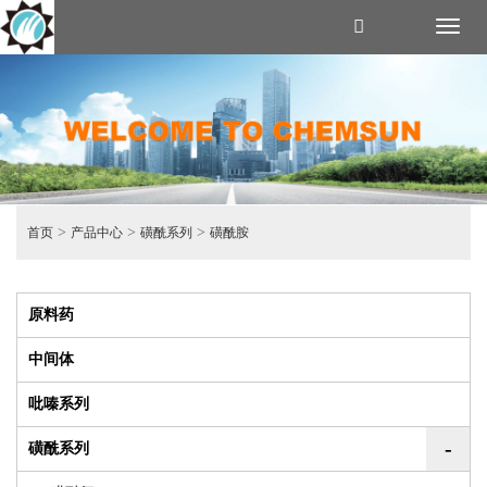
Toggl
naviga
>
>
>
首页
产品中心
磺酰系列
磺酰胺
原料药
中间体
吡嗪系列
-
磺酰系列